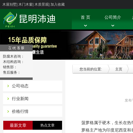
木屋别墅
|
木门木窗
|
木质景观
|
加入收藏
首 页
公司简介
防腐木咨询：
木结构咨询：
销售部：
新闻中心
您当前的位置:
主页
售后服务：
公司动态
行业新闻
发布
价格行情
菠萝格属于硬木，生长在热
最新文章
热点文章
萝格主产地为印度尼西亚和